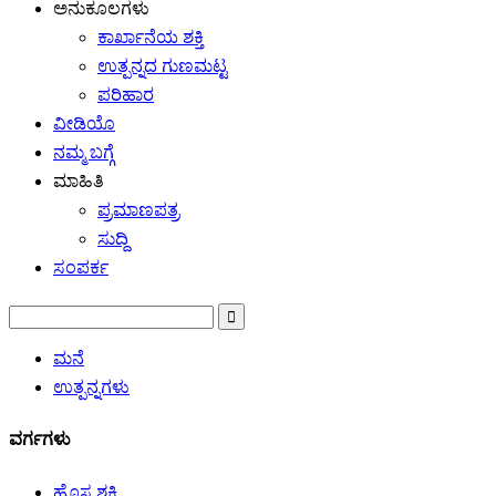
ಅನುಕೂಲಗಳು
ಕಾರ್ಖಾನೆಯ ಶಕ್ತಿ
ಉತ್ಪನ್ನದ ಗುಣಮಟ್ಟ
ಪರಿಹಾರ
ವೀಡಿಯೊ
ನಮ್ಮ ಬಗ್ಗೆ
ಮಾಹಿತಿ
ಪ್ರಮಾಣಪತ್ರ
ಸುದ್ದಿ
ಸಂಪರ್ಕ
ಮನೆ
ಉತ್ಪನ್ನಗಳು
ವರ್ಗಗಳು
ಹೊಸ ಶಕ್ತಿ